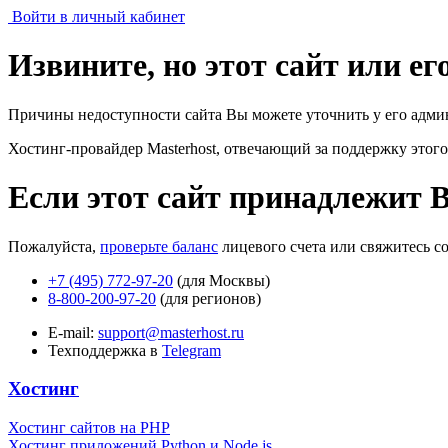
Войти в личный кабинет
Извините, но этот сайт или е
Причины недоступности сайта Вы можете уточнить у его адми
Хостинг-провайдер Masterhost, отвечающий за поддержку
этого
Если этот сайт принадлежит 
Пожалуйста,
проверьте баланс
лицевого счета или свяжитесь с
+7 (495) 772-97-20
(для Москвы)
8-800-200-97-20
(для регионов)
E-mail:
support@masterhost.ru
Техподдержка в
Telegram
Хостинг
Хостинг сайтов на PHP
Хостинг приложений Python и Node.js