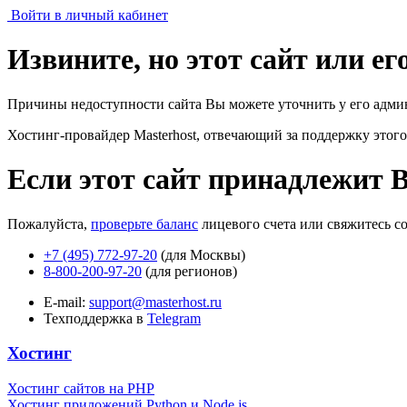
Войти в личный кабинет
Извините, но этот сайт или е
Причины недоступности сайта Вы можете уточнить у его адми
Хостинг-провайдер Masterhost, отвечающий за поддержку
этого
Если этот сайт принадлежит 
Пожалуйста,
проверьте баланс
лицевого счета или свяжитесь с
+7 (495) 772-97-20
(для Москвы)
8-800-200-97-20
(для регионов)
E-mail:
support@masterhost.ru
Техподдержка в
Telegram
Хостинг
Хостинг сайтов на PHP
Хостинг приложений Python и Node.js